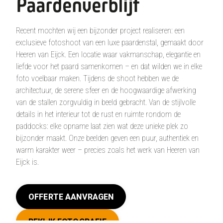
Paardenverblijf
Recent mochten wij een bijzonder project realiseren: een
exclusieve fotoshoot van een luxe paardenstal, gemaakt door
Heeren van Eijck. Een locatie waar vakmanschap, elegantie en
liefde voor het paard samenkomen – en dat wilden we in elke
foto voelbaar maken. Tijdens de shoot hebben we de
architectuur, de serene sfeer en de hoogwaardige afwerking
van de stallen zorgvuldig in beeld gebracht. Van de stijlvolle
details in het interieur tot de rust en ruimte rondom de
paddocks: elke opname laat zien wat deze unieke plek zo
bijzonder maakt. Onze beelden geven een puur, authentiek en
warm karakter weer – precies zoals het werk van Heeren van
Eijck is.
OFFERTE AANVRAGEN
BEKIJK FOTOGRAFIE